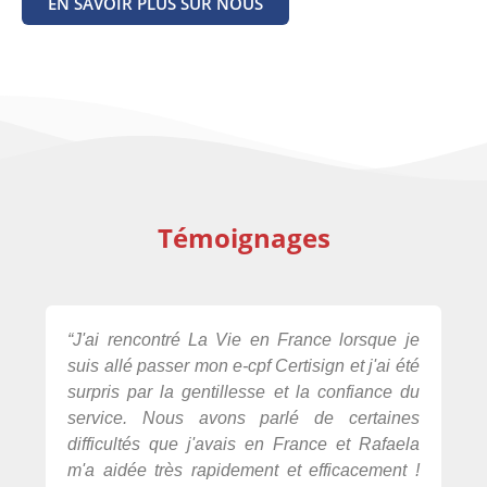
EN SAVOIR PLUS SUR NOUS
Témoignages
“J'ai rencontré La Vie en France lorsque je
"R
suis allé passer mon e-cpf Certisign et j'ai été
bu
surpris par la gentillesse et la confiance du
pr
service. Nous avons parlé de certaines
at
difficultés que j'avais en France et Rafaela
dis
m'a aidée très rapidement et efficacement !
fra